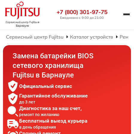
+7 (800) 301-97-75
Ежедневно с 9:00 до 21:00
Сервисный центр Fujitsu
в
Барнауле
Сервисный центр Fujitsu
Каталог устройств
Ремон
Замена батарейки BIOS
сетевого хранилища
Fujitsu в Барнауле
Официальный сервис
Гарантийное обслуживание
до 3 лет
Диагностика за наш счет,
ремонт по желанию
Бесплатный выезд курьера
в день обращения
Срочный ремонт