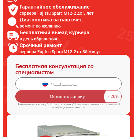
Гарантийное обслуживание
сервера Fujitsu Sparc M12-2 до 3 лет
Диагностика за наш счет,
ремонт по желанию
Бесплатный выезд курьера
в день обращения
Срочный ремонт
сервера Fujitsu Sparc M12-2 от 35 минут
Бесплатная консультация со
специалистом
Оставить заявку
Нажимая на кнопку "Оставить заявку" Вы соглашаетесь c
политикой
конфиденциальности