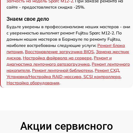
запчасть на модель Sparc M12-2
. При заказе ремонта на
сайте - предоставляется скидка -25%.
Знаем свое дело
Будьте уверены в профессионализме наших мастеров - они
с уверенностью выполнят ремонт Fujitsu Sparc M12-2. По
данным наших мастеров в Барнауле по ремонту Fujitsu,
наиболее востребованы следующие услуги:
Ремонт блока
питания
,
Восстановление загрузчика BIOS
,
Замена жестких
дисков
,
Настройка файрвола на сервере
,
Ремонт и
диагностика ленточного автозагрузчика
,
Ремонт ленточного
накопителя
,
Ремонт ленточной библиотеки
,
Ремонт СХД
,
Установка/Настройка RAID-массива, SCSI контроллера
,
Настройка оборудования
.
Акции сервисного