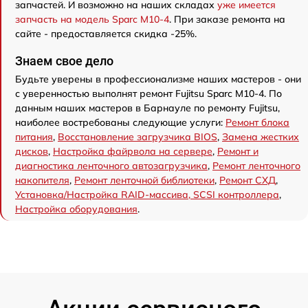
запчастей. И возможно на наших складах
уже имеется
запчасть на модель Sparc M10-4
. При заказе ремонта на
сайте - предоставляется скидка -25%.
Знаем свое дело
Будьте уверены в профессионализме наших мастеров - они
с уверенностью выполнят ремонт Fujitsu Sparc M10-4. По
данным наших мастеров в Барнауле по ремонту Fujitsu,
наиболее востребованы следующие услуги:
Ремонт блока
питания
,
Восстановление загрузчика BIOS
,
Замена жестких
дисков
,
Настройка файрвола на сервере
,
Ремонт и
диагностика ленточного автозагрузчика
,
Ремонт ленточного
накопителя
,
Ремонт ленточной библиотеки
,
Ремонт СХД
,
Установка/Настройка RAID-массива, SCSI контроллера
,
Настройка оборудования
.