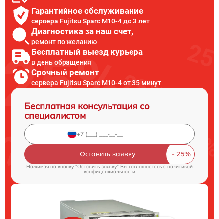
Гарантийное обслуживание
сервера Fujitsu Sparc M10-4 до 3 лет
Диагностика за наш счет,
ремонт по желанию
Бесплатный выезд курьера
в день обращения
Срочный ремонт
сервера Fujitsu Sparc M10-4 от 35 минут
Бесплатная консультация со
специалистом
Оставить заявку
Нажимая на кнопку "Оставить заявку" Вы соглашаетесь c
политикой
конфиденциальности