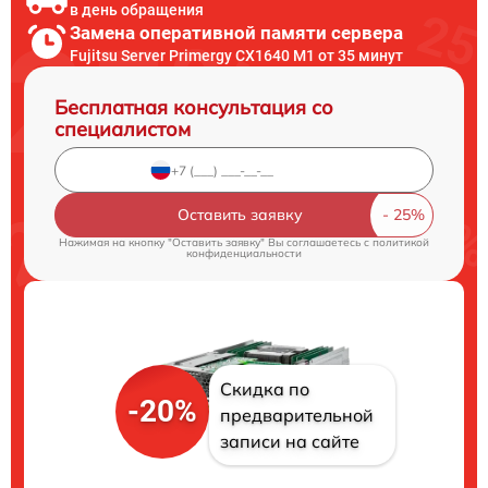
в день обращения
Замена оперативной памяти сервера
Fujitsu Server Primergy CX1640 M1 от 35 минут
Бесплатная консультация со
специалистом
Оставить заявку
Нажимая на кнопку "Оставить заявку" Вы соглашаетесь c
политикой
конфиденциальности
Скидка по
-20%
предварительной
записи на сайте