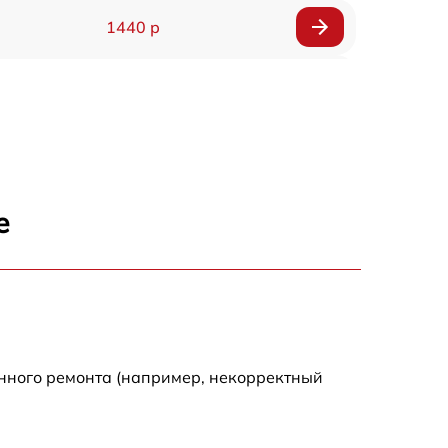
1440 р
1920 р
1440 р
1440 р
е
1920 р
4500 р
4000 р
енного ремонта (например, некорректный
3200 р