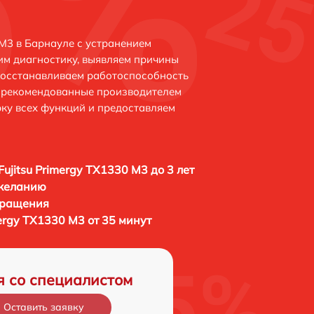
 M3 в Барнауле с устранением
м диагностику, выявляем причины
восстанавливаем работоспособность
и рекомендованные производителем
рку всех функций и предоставляем
Fujitsu Primergy TX1330 M3 до 3 лет
 желанию
бращения
mergy TX1330 M3 от 35 минут
я со специалистом
Оставить заявку