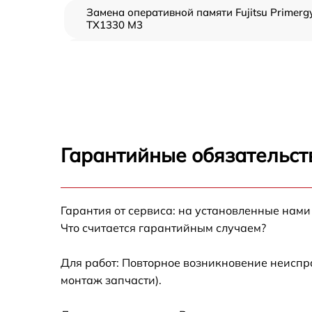
Замена оперативной памяти Fujitsu Primerg
TX1330 M3
Прошивка BIOS Fujitsu Primergy TX1330 M3
Замена северного моста Fujitsu Primergy
TX1330 M3
Установка/Настройка RAID-массива, SCSI
контроллера Fujitsu Primergy TX1330 M3
Гарантийные обязательст
Восстановление загрузчика BIOS Fujitsu
Primergy TX1330 M3
Гарантия от сервиса: на установленные нами
Ремонт СХД Fujitsu Primergy TX1330 M3
Что считается гарантийным случаем?
Ремонт ленточной библиотеки Fujitsu
Primergy TX1330 M3
Для работ: Повторное возникновение неиспр
монтаж запчасти).
Ремонт ленточного накопителя Fujitsu
Primergy TX1330 M3