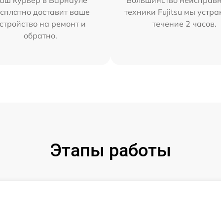
аш курьер в Барнауле
Большинство неисправн
сплатно доставит ваше
техники Fujitsu мы устра
стройство на ремонт и
течение 2 часов.
обратно.
Этапы работы