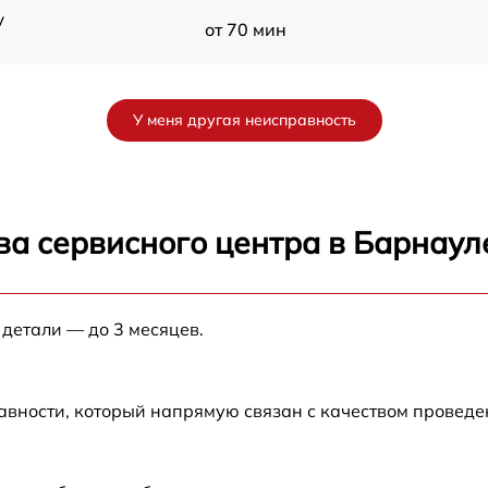
y
от 70 мин
от 60 мин
У меня другая неисправность
от 90 мин
от 70 мин
ва сервисного центра в Барнаул
от 90 мин
 детали — до 3 месяцев.
от 100 мин
от 80 мин
авности, который напрямую связан с качеством провед
от 70 мин