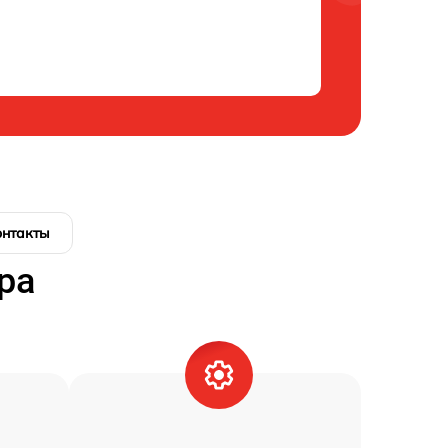
онтакты
ра