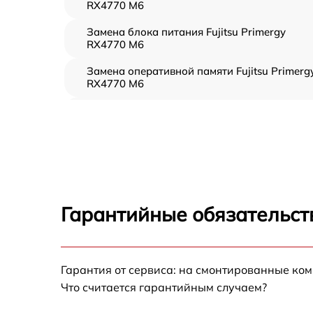
RX4770 M6
Замена блока питания Fujitsu Primergy
RX4770 M6
Замена оперативной памяти Fujitsu Primerg
RX4770 M6
Прошивка BIOS Fujitsu Primergy RX4770 M6
Замена северного моста Fujitsu Primergy
RX4770 M6
Установка/Настройка RAID-массива, SCSI
контроллера Fujitsu Primergy RX4770 M6
Гарантийные обязательст
Восстановление загрузчика BIOS Fujitsu
Primergy RX4770 M6
Гарантия от сервиса: на смонтированные ко
Ремонт СХД Fujitsu Primergy RX4770 M6
Что считается гарантийным случаем?
Ремонт ленточной библиотеки Fujitsu