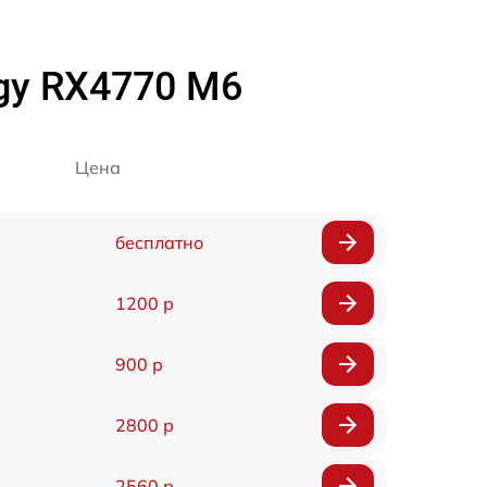
rgy RX4770 M6
Цена
бесплатно
1200 р
900 р
2800 р
2560 р