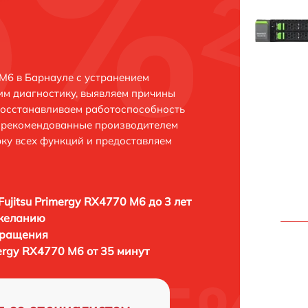
 M6 в Барнауле с устранением
м диагностику, выявляем причины
восстанавливаем работоспособность
и рекомендованные производителем
рку всех функций и предоставляем
Fujitsu Primergy RX4770 M6 до 3 лет
 желанию
бращения
mergy RX4770 M6 от 35 минут