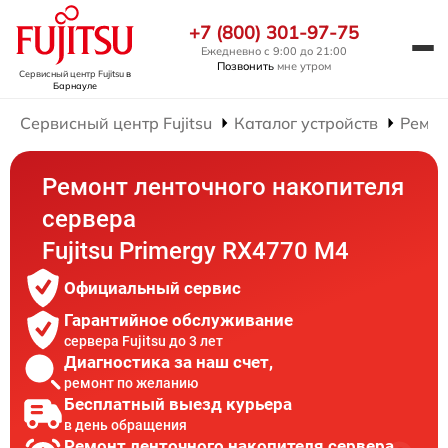
+7 (800) 301-97-75
Ежедневно с 9:00 до 21:00
Позвонить
мне утром
Сервисный центр Fujitsu
в
Барнауле
Сервисный центр Fujitsu
Каталог устройств
Ремон
Ремонт ленточного накопителя
сервера
Fujitsu Primergy RX4770 M4
Официальный сервис
Гарантийное обслуживание
сервера Fujitsu до 3 лет
Диагностика за наш счет,
ремонт по желанию
Бесплатный выезд курьера
в день обращения
Ремонт ленточного накопителя сервера