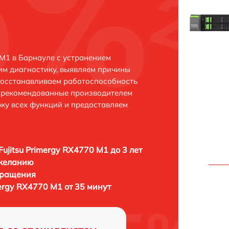
 M1 в Барнауле с устранением
м диагностику, выявляем причины
восстанавливаем работоспособность
и рекомендованные производителем
рку всех функций и предоставляем
Fujitsu Primergy RX4770 M1 до 3 лет
 желанию
бращения
mergy RX4770 M1 от 35 минут