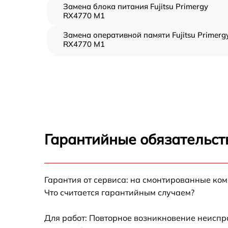
Замена блока питания Fujitsu Primergy
RX4770 M1
Замена оперативной памяти Fujitsu Primerg
RX4770 M1
Прошивка BIOS Fujitsu Primergy RX4770 M1
Замена северного моста Fujitsu Primergy
RX4770 M1
Установка/Настройка RAID-массива, SCSI
контроллера Fujitsu Primergy RX4770 M1
Гарантийные обязательст
Восстановление загрузчика BIOS Fujitsu
Primergy RX4770 M1
Гарантия от сервиса: на смонтированные ко
Ремонт СХД Fujitsu Primergy RX4770 M1
Что считается гарантийным случаем?
Ремонт ленточной библиотеки Fujitsu
Primergy RX4770 M1
Для работ: Повторное возникновение неиспр