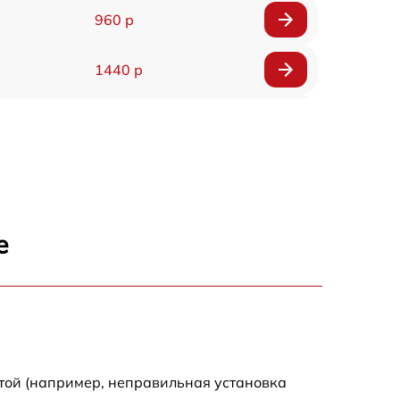
960 р
1440 р
1920 р
1440 р
1440 р
е
1920 р
4500 р
4000 р
той (например, неправильная установка