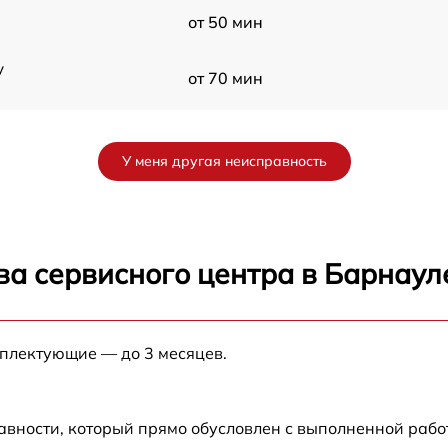
от 50 мин
y
от 70 мин
от 60 мин
У меня другая неисправность
от 90 мин
от 70 мин
ва сервисного центра в Барнаул
от 90 мин
мплектующие — до 3 месяцев.
от 100 мин
от 80 мин
авности, который прямо обусловлен с выполненной рабо