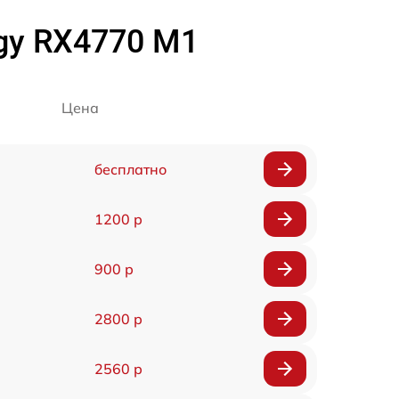
rgy RX4770 M1
Цена
бесплатно
1200 р
900 р
2800 р
2560 р