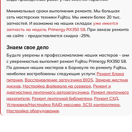
Минимальные сроки выполнения ремонта. Мы большая
сеть мастерских техники Fujitsu. Мы имеем более 20 тыс.
запчастей. И возможно на наших складах
уже имеется
запчасть на модель Primergy RX350 S8
. При заказе ремонта
на сайте - предоставляется скидка -25%.
Знаем свое дело
Будьте уверены в профессионализме наших мастеров - они
с уверенностью выполнят ремонт Fujitsu Primergy RX350 S8.
По данным наших мастеров в Барнауле по ремонту Fujitsu,
наиболее востребованы следующие услуги:
Ремонт блока
питания
,
Восстановление загрузчика BIOS
,
Замена жестких
дисков
,
Настройка файрвола на сервере
,
Ремонт и
диагностика ленточного автозагрузчика
,
Ремонт ленточного
накопителя
,
Ремонт ленточной библиотеки
,
Ремонт СХД
,
Установка/Настройка RAID-массива, SCSI контроллера
,
Настройка оборудования
.