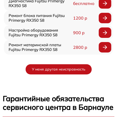
Диагностика Fujitsu Primergy
бесплатно
RX350 S8
Ремонт блока питания Fujitsu
1200 р
Primergy RX350 S8
Настройка оборудования
900 р
Fujitsu Primergy RX350 S8
Ремонт материнской платы
2800 р
Fujitsu Primergy RX350 S8
У меня другая неисправность
Гарантийные обязательства
сервисного центра в Барнауле