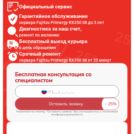
Официальный сервис
Гарантийное обслуживание
сервера Fujitsu Primergy RX350 S8 до 3 лет
Диагностика за наш счет,
ремонт по желанию
Бесплатный выезд курьера
в день обращения
Срочный ремонт
сервера Fujitsu Primergy RX350 S8 от 35 минут
Бесплатная консультация со
специалистом
Оставить заявку
Нажимая на кнопку "Оставить заявку" Вы соглашаетесь c
политикой
конфиденциальности