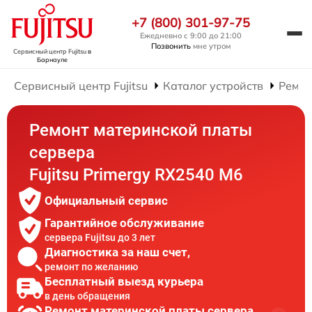
+7 (800) 301-97-75
Ежедневно с 9:00 до 21:00
Позвонить
мне утром
Сервисный центр Fujitsu
в
Барнауле
Сервисный центр Fujitsu
Каталог устройств
Ремон
Ремонт материнской платы
сервера
Fujitsu Primergy RX2540 M6
Официальный сервис
Гарантийное обслуживание
сервера Fujitsu до 3 лет
Диагностика за наш счет,
ремонт по желанию
Бесплатный выезд курьера
в день обращения
Ремонт материнской платы сервера