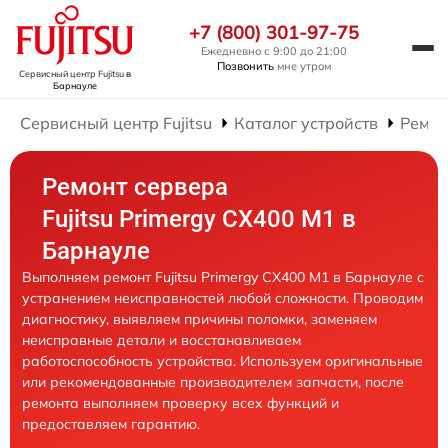
+7 (800) 301-97-75
Ежедневно с 9:00 до 21:00
Позвонить
мне утром
Сервисный центр Fujitsu
в
Барнауле
Сервисный центр Fujitsu
Каталог устройств
Ремон
Ремонт сервера
Fujitsu Primergy CX400 M1 в
Барнауле
Выполняем ремонт Fujitsu Primergy CX400 M1 в Барнауле с
устранением неисправностей любой сложности. Проводим
диагностику, выявляем причины поломки, заменяем
неисправные детали и восстанавливаем
работоспособность устройства. Используем оригинальные
или рекомендованные производителем запчасти, после
ремонта выполняем проверку всех функций и
предоставляем гарантию.