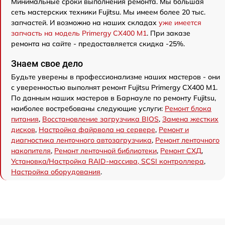
Минимальные сроки выполнения ремонта. Мы большая
сеть мастерских техники Fujitsu. Мы имеем более 20 тыс.
запчастей. И возможно на наших складах
уже имеется
запчасть на модель Primergy CX400 M1
. При заказе
ремонта на сайте - предоставляется скидка -25%.
Знаем свое дело
Будьте уверены в профессионализме наших мастеров - они
с уверенностью выполнят ремонт Fujitsu Primergy CX400 M1.
По данным наших мастеров в Барнауле по ремонту Fujitsu,
наиболее востребованы следующие услуги:
Ремонт блока
питания
,
Восстановление загрузчика BIOS
,
Замена жестких
дисков
,
Настройка файрвола на сервере
,
Ремонт и
диагностика ленточного автозагрузчика
,
Ремонт ленточного
накопителя
,
Ремонт ленточной библиотеки
,
Ремонт СХД
,
Установка/Настройка RAID-массива, SCSI контроллера
,
Настройка оборудования
.