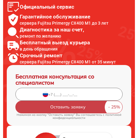
Официальный сервис
Гарантийное обслуживание
сервера Fujitsu Primergy CX400 M1 до 3 лет
Диагностика за наш счет,
ремонт по желанию
Бесплатный выезд курьера
в день обращения
Срочный ремонт
сервера Fujitsu Primergy CX400 M1 от 35 минут
Бесплатная консультация со
специалистом
Оставить заявку
Нажимая на кнопку "Оставить заявку" Вы соглашаетесь c
политикой
конфиденциальности