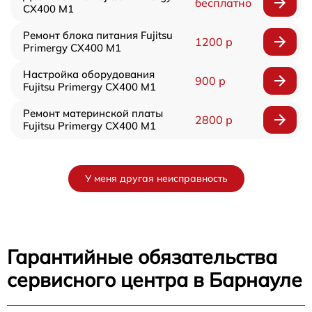
бесплатно
CX400 M1
Ремонт блока питания Fujitsu
1200 р
Primergy CX400 M1
Настройка оборудования
900 р
Fujitsu Primergy CX400 M1
Ремонт материнской платы
2800 р
Fujitsu Primergy CX400 M1
У меня другая неисправность
Гарантийные обязательства
сервисного центра в Барнауле