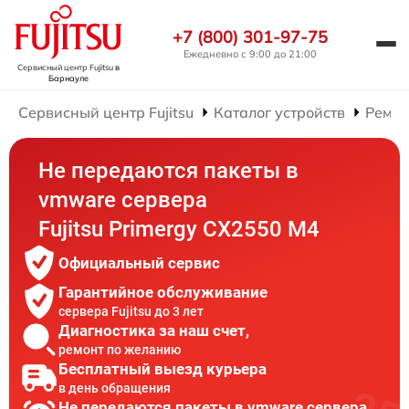
+7 (800) 301-97-75
Ежедневно с 9:00 до 21:00
Сервисный центр Fujitsu
в
Барнауле
Сервисный центр Fujitsu
Каталог устройств
Ремон
Не передаются пакеты в
vmware сервера
Fujitsu Primergy CX2550 M4
Официальный сервис
Гарантийное обслуживание
сервера Fujitsu до 3 лет
Диагностика за наш счет,
ремонт по желанию
Бесплатный выезд курьера
в день обращения
Не передаются пакеты в vmware сервера