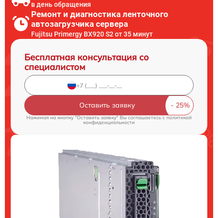
в день обращения
Ремонт и диагностика ленточного
автозагрузчика сервера
Fujitsu Primergy BX920 S2 от 35 минут
Бесплатная консультация со
специалистом
Оставить заявку
Нажимая на кнопку "Оставить заявку" Вы соглашаетесь c
политикой
конфиденциальности