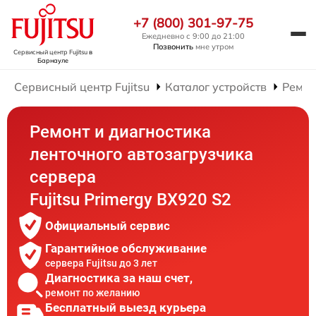
+7 (800) 301-97-75
Ежедневно с 9:00 до 21:00
Позвонить
мне утром
Сервисный центр Fujitsu
в
Барнауле
Сервисный центр Fujitsu
Каталог устройств
Ремон
Ремонт и диагностика
ленточного автозагрузчика
сервера
Fujitsu Primergy BX920 S2
Официальный сервис
Гарантийное обслуживание
сервера Fujitsu до 3 лет
Диагностика за наш счет,
ремонт по желанию
Бесплатный выезд курьера