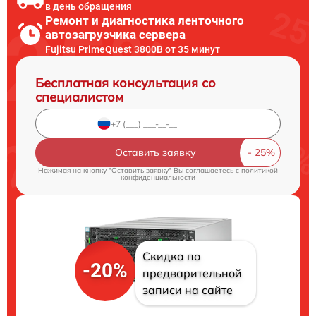
в день обращения
Ремонт и диагностика ленточного
автозагрузчика сервера
Fujitsu PrimeQuest 3800B от 35 минут
Бесплатная консультация со
специалистом
Оставить заявку
Нажимая на кнопку "Оставить заявку" Вы соглашаетесь c
политикой
конфиденциальности
Скидка по
-20%
предварительной
записи на сайте