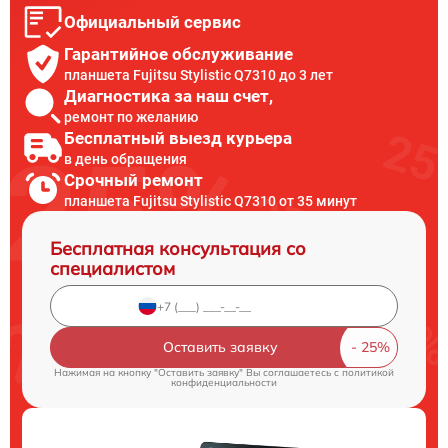
Официальный сервис
Гарантийное обслуживание
планшета Fujitsu Stylistic Q7310 до 3 лет
Диагностика за наш счет,
ремонт по желанию
Бесплатный выезд курьера
в день обращения
Срочный ремонт
планшета Fujitsu Stylistic Q7310 от 35 минут
Бесплатная консультация со
специалистом
Оставить заявку
Нажимая на кнопку "Оставить заявку" Вы соглашаетесь c
политикой
конфиденциальности