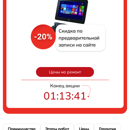
Скидка по
-20%
предварительной
записи на сайте
Цены на ремонт
Конец акции
01:13:40
Преимущества
Этапы работ
Цены
Гарантия
М