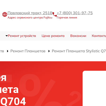
Павловский тракт, 251В
+7 (800) 301-97-75
Адрес сервисного центра Fujitsu
Горячая линия
Ремонт устройств
Цена ремонта
Вакансии
Контакт
ств
Ремонт Планшетов
Ремонт Планшета Stylistic Q
ея
шета
c Q704