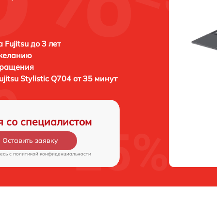
Fujitsu до 3 лет
 желанию
бращения
ujitsu Stylistic Q704 от 35 минут
я со специалистом
Оставить заявку
есь c
политикой конфиденциальности