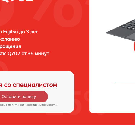
Fujitsu до 3 лет
 желанию
бращения
istic Q702 от 35 минут
я со специалистом
Оставить заявку
есь c
политикой конфиденциальности