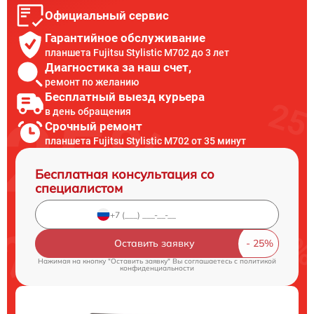
Официальный сервис
Гарантийное обслуживание
планшета Fujitsu Stylistic M702 до 3 лет
Диагностика за наш счет,
ремонт по желанию
Бесплатный выезд курьера
в день обращения
Срочный ремонт
планшета Fujitsu Stylistic M702 от 35 минут
Бесплатная консультация со
специалистом
Оставить заявку
Нажимая на кнопку "Оставить заявку" Вы соглашаетесь c
политикой
конфиденциальности