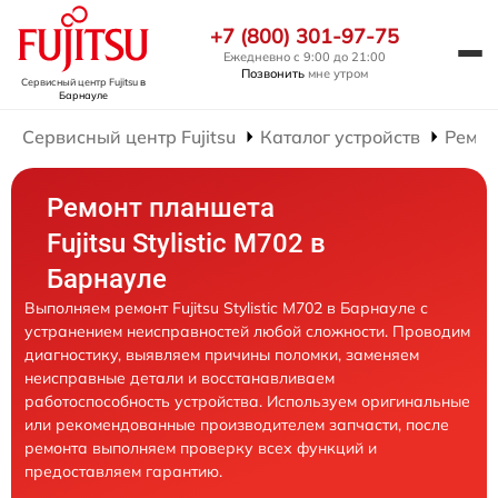
+7 (800) 301-97-75
Ежедневно с 9:00 до 21:00
Позвонить
мне утром
Сервисный центр Fujitsu
в
Барнауле
Сервисный центр Fujitsu
Каталог устройств
Ремон
Ремонт планшета
Fujitsu Stylistic M702 в
Барнауле
Выполняем ремонт Fujitsu Stylistic M702 в Барнауле с
устранением неисправностей любой сложности. Проводим
диагностику, выявляем причины поломки, заменяем
неисправные детали и восстанавливаем
работоспособность устройства. Используем оригинальные
или рекомендованные производителем запчасти, после
ремонта выполняем проверку всех функций и
предоставляем гарантию.