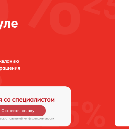
уле
 желанию
бращения
я со специалистом
Оставить заявку
есь c
политикой конфиденциальности