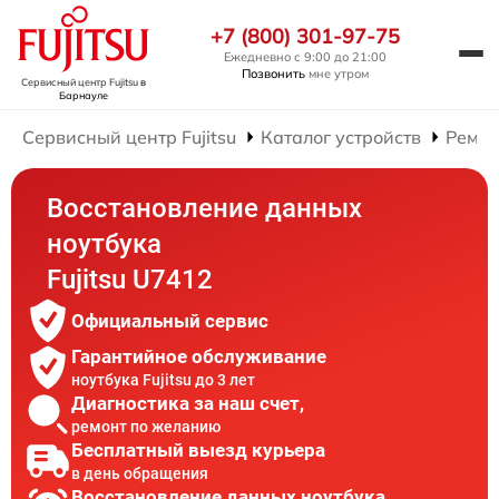
+7 (800) 301-97-75
Ежедневно с 9:00 до 21:00
Позвонить
мне утром
Сервисный центр Fujitsu
в
Барнауле
Сервисный центр Fujitsu
Каталог устройств
Ремон
Восстановление данных
ноутбука
Fujitsu U7412
Официальный сервис
Гарантийное обслуживание
ноутбука Fujitsu до 3 лет
Диагностика за наш счет,
ремонт по желанию
Бесплатный выезд курьера
в день обращения
Восстановление данных ноутбука