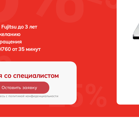
Fujitsu до 3 лет
 желанию
бращения
 H760 от 35 минут
я со специалистом
Оставить заявку
есь c
политикой конфиденциальности