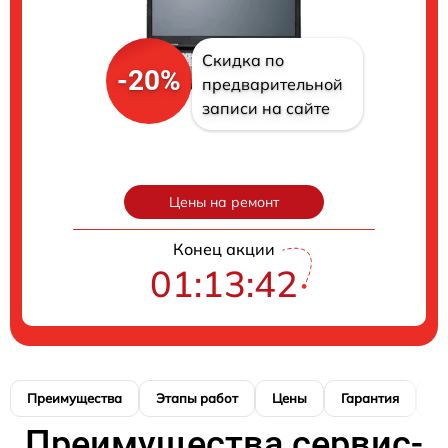
Скидка по
-20%
предварительной
записи на сайте
Цены на ремонт
Конец акции
01:13:41
Преимущества
Этапы работ
Цены
Гарантия
М
Преимущества сервис-