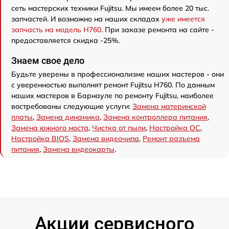
сеть мастерских техники Fujitsu. Мы имеем более 20 тыс.
запчастей. И возможно на наших складах
уже имеется
запчасть на модель H760
. При заказе ремонта на сайте -
предоставляется скидка -25%.
Знаем свое дело
Будьте уверены в профессионализме наших мастеров - они
с уверенностью выполнят ремонт Fujitsu H760. По данным
наших мастеров в Барнауле по ремонту Fujitsu, наиболее
востребованы следующие услуги:
Замена материнской
платы
,
Замена динамика
,
Замена контроллера питания
,
Замена южного моста
,
Чистка от пыли
,
Настройка ОС
,
Настройка BIOS
,
Замена видеочипа
,
Ремонт разъема
питания
,
Замена видеокарты
.
Акции сервисного