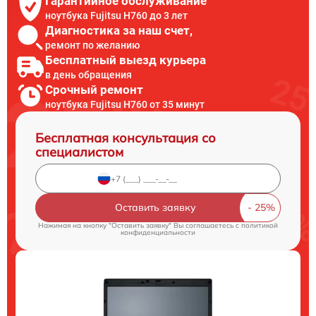
Гарантийное обслуживание
ноутбука Fujitsu H760 до 3 лет
Диагностика за наш счет,
ремонт по желанию
Бесплатный выезд курьера
в день обращения
Срочный ремонт
ноутбука Fujitsu H760 от 35 минут
Бесплатная консультация со
специалистом
Оставить заявку
Нажимая на кнопку "Оставить заявку" Вы соглашаетесь c
политикой
конфиденциальности