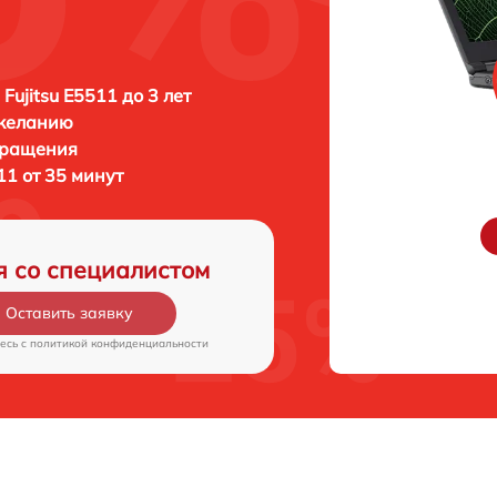
Fujitsu E5511 до 3 лет
 желанию
бращения
11 от 35 минут
я со специалистом
Оставить заявку
есь c
политикой конфиденциальности