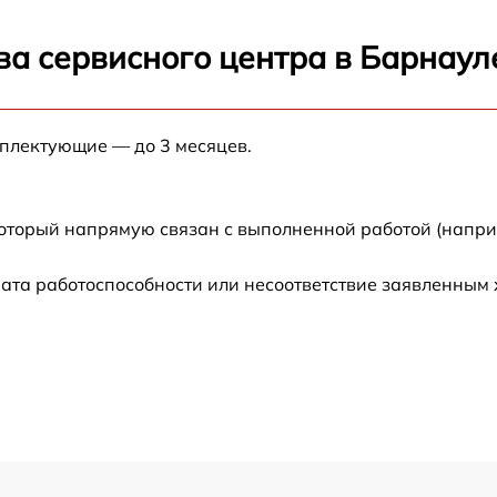
от 60 мин
ва сервисного центра в Барнаул
от 30 мин
мплектующие — до 3 месяцев.
от 70 мин
от 120 мин
который напрямую связан с выполненной работой (напри
от 50 мин
ата работоспособности или несоответствие заявленным
от 100 мин
от 50 мин
от 60 мин