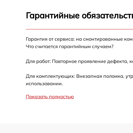
Замена шлейфа матрицы Fujitsu E5511
Гарантийные обязательст
Замена термопасты Fujitsu E5511
Гарантия от сервиса: на смонтированные ко
Замена системы охлаждения Fujitsu E5511
Что считается гарантийным случаем?
Замена процессора Fujitsu E5511
Для работ: Повторное проявление дефекта, 
Замена оперативной памяти Fujitsu E5511
Для комплектующих: Внезапная поломка, утр
использовании.
Замена микрофона Fujitsu E5511
Показать полностью
Замена USB порта Fujitsu E5511
Замена корпуса Fujitsu E5511